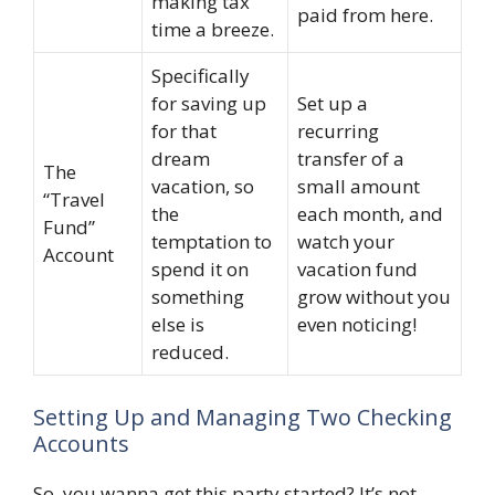
making tax
paid from here.
time a breeze.
Specifically
for saving up
Set up a
for that
recurring
dream
transfer of a
The
vacation, so
small amount
“Travel
the
each month, and
Fund”
temptation to
watch your
Account
spend it on
vacation fund
something
grow without you
else is
even noticing!
reduced.
Setting Up and Managing Two Checking
Accounts
So, you wanna get this party started? It’s not